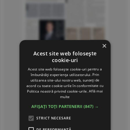
×
Acest site web folosește
cookie-uri
Acest site web folosește cookie-uri pentru a
îmbunătăți experiența utilizatorului. Prin
utilizarea site-ului nostru web, sunteți de
acord cu toate cookie-urile în conformitate cu
Politica noastră privind cookie-urile.
Află mai
multe
AFIȘAȚI TOȚI PARTENERII
(847) →
STRICT NECESARE
Consultă arhiva ziarului
DE PERFORMANȚĂ