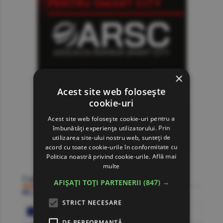
×
Acest site web folosește
cookie-uri
Acest site web folosește cookie-uri pentru a
îmbunătăți experiența utilizatorului. Prin
utilizarea site-ului nostru web, sunteți de
acord cu toate cookie-urile în conformitate cu
Politica noastră privind cookie-urile.
Află mai
multe
Curs valutar BNR
AFIȘAȚI TOȚI PARTENERII
(847) →
05 Aug. 2026
STRICT NECESARE
Euro
5.2489
DE PERFORMANȚĂ