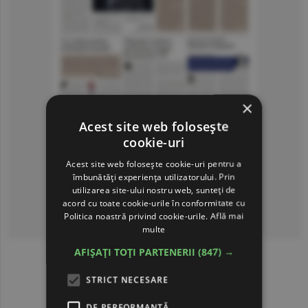
×
Acest site web folosește
cookie-uri
Acest site web folosește cookie-uri pentru a
îmbunătăți experiența utilizatorului. Prin
utilizarea site-ului nostru web, sunteți de
acord cu toate cookie-urile în conformitate cu
Consultă arhiva ziarului
Politica noastră privind cookie-urile.
Află mai
multe
AFIȘAȚI TOȚI PARTENERII
(847) →
STRICT NECESARE
DE PERFORMANȚĂ