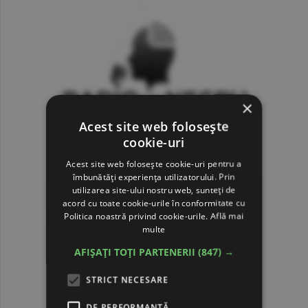
×
Acest site web folosește
cookie-uri
Acest site web folosește cookie-uri pentru a
îmbunătăți experiența utilizatorului. Prin
utilizarea site-ului nostru web, sunteți de
acord cu toate cookie-urile în conformitate cu
Politica noastră privind cookie-urile.
Află mai
multe
AFIȘAȚI TOȚI PARTENERII
(847) →
STRICT NECESARE
DE PERFORMANȚĂ