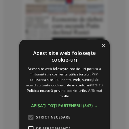
×
Acest site web folosește
cookie-uri
Acest site web folosește cookie-uri pentru a
îmbunătăți experiența utilizatorului. Prin
utilizarea site-ului nostru web, sunteți de
acord cu toate cookie-urile în conformitate cu
Politica noastră privind cookie-urile.
Află mai
multe
AFIȘAȚI TOȚI PARTENERII
(847) →
STRICT NECESARE
DE PERFORMANȚĂ