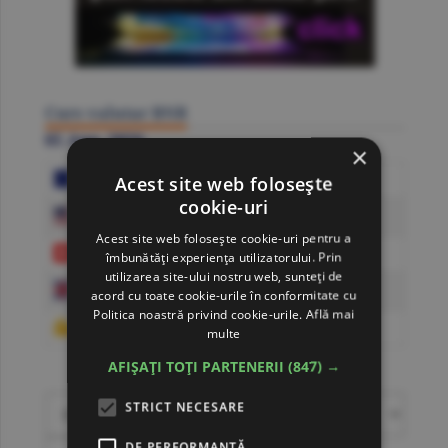
Curs valutar BNR
05 Aug. 2026
×
Acest site web folosește
Euro
5.2489
cookie-uri
Dolar SUA
4.5480
Acest site web folosește cookie-uri pentru a
Franc elveţian
5.6210
îmbunătăți experiența utilizatorului. Prin
utilizarea site-ului nostru web, sunteți de
Liră sterlină
6.1244
acord cu toate cookie-urile în conformitate cu
Politica noastră privind cookie-urile.
Află mai
Gram de aur
607.9521
multe
AFIȘAȚI TOȚI PARTENERII
(847) →
convertor valutar
STRICT NECESARE
»
DE PERFORMANȚĂ