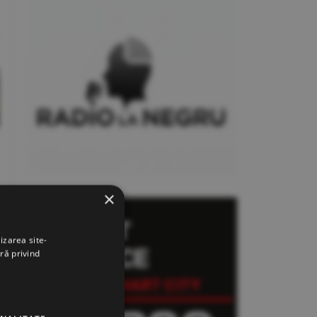
×
izarea site-
ră privind