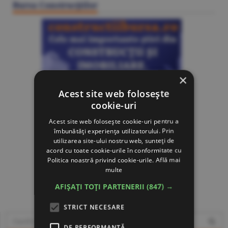
Bursa Construcţiilor
×
Acest site web folosește
cookie-uri
Acest site web folosește cookie-uri pentru a
îmbunătăți experiența utilizatorului. Prin
utilizarea site-ului nostru web, sunteți de
acord cu toate cookie-urile în conformitate cu
Politica noastră privind cookie-urile.
Află mai
multe
AFIȘAȚI TOȚI PARTENERII
(847) →
www.constructiibursa.ro
STRICT NECESARE
DE PERFORMANȚĂ