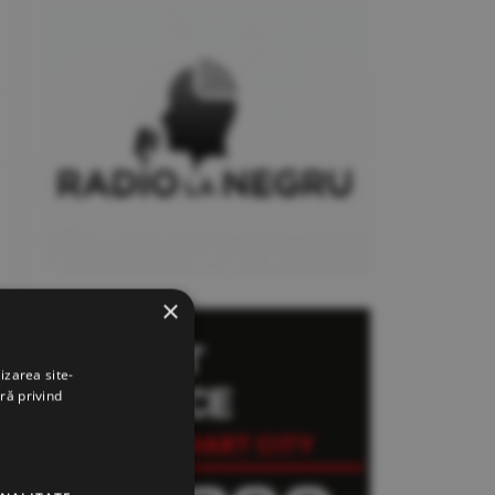
×
izarea site-
ră privind