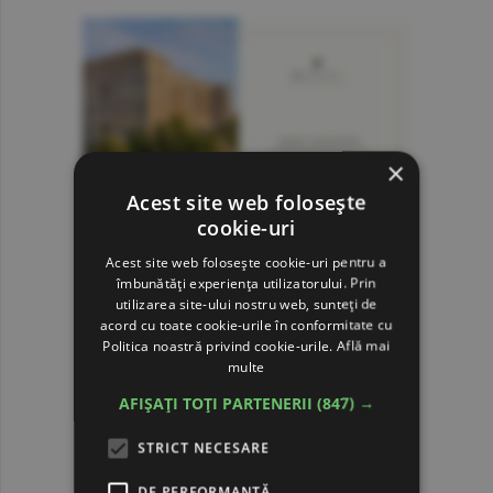
×
Acest site web folosește
cookie-uri
Acest site web folosește cookie-uri pentru a
îmbunătăți experiența utilizatorului. Prin
utilizarea site-ului nostru web, sunteți de
acord cu toate cookie-urile în conformitate cu
Politica noastră privind cookie-urile.
Află mai
multe
AFIȘAȚI TOȚI PARTENERII
(847) →
STRICT NECESARE
DE PERFORMANȚĂ