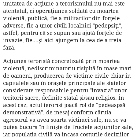
unitatea de acţiune a terorismului nu mai este
atentatul, ci operaţiunea soldată cu moartea
violentă, publică, fie a militarilor din forţele
adverse, fie a unor civili localnici "pedepsiţi",
astfel, pentru că se supun sau ajută forţele de
invazie, fie....şi aici ajungem la cea de a treia
fază.
Acţiunea teroristă concretizată prin moartea
violentă, nediscriminatoriu risipită în mase mari
de oameni, producerea de victime civile chiar în
capitalele sau în oraşele principale ale statelor
considerate responsabile pentru "invazia" unor
teritorii sacre, definite statal şi/sau religios. În
acest caz, actul terorist joacă rol de "pedeaspsă
demonstrativă", de mesaj conform căruia
agresorul va avea soarta victimei sale, nu se va
putea bucura în linişte de fructele acţiunilor sale,
iar populaţia civilă va încasa costurile deciziilor