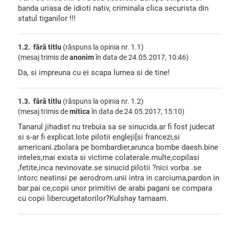
banda uriasa de idioti nativ, criminala clica securista din
statul tiganilor !!!
1.2. fără titlu
(răspuns la opinia nr. 1.1)
(mesaj trimis de
anonim
în data de
24.05.2017, 10:46)
Da, si impreuna cu ei scapa lumea si de tine!
1.3. fără titlu
(răspuns la opinia nr. 1.2)
(mesaj trimis de
mitica
în data de
24.05.2017, 15:10)
Tanarul jihadist nu trebuia sa se sinucida.ar fi fost judecat
si s-ar fi explicat.Iote pilotii engleji[si francezi,si
americani.zbolara pe bombardier,arunca bombe daesh.bine
inteles,mai exista si victime colaterale.multe,copilasi
,fetite,inca nevinovate.se sinucid pilotii ?nici vorba .se
intorc neatinsi pe aerodrom.unii intra in carciuma,pardon in
bar.pai ce,copii unor primitivi de arabi pagani se compara
cu copii libercugetatorilor?Kulshay tamaam.