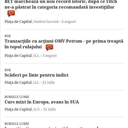
BET marchează un nou record istoric, după ce Fitch
ne-a păstrat în categoria recomandată investiţiilor
Piaţa de Capital
/Andrei Iacomi -
4 august
BVB
Tranzacţiile cu acţiuni OMV Petrom - pe prima treaptă
în topul rulajului
Piaţa de Capital
/A.I. -
3 august
BVB
Scăderi pe linie pentru indici
Piaţa de Capital
/A.I. -
31 iulie
BURSELE LUMII
Curs mixt în Europa, avans în SUA
Piaţa de Capital
/A.V. -
31 iulie
BURSELE LUMII