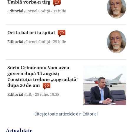
Umblă vorba-n tîrg
Editorial
/Cornel Codiţă -
31 iulie
Ori la bal ori la spital
Editorial
/Cornel Codiţă -
29 iulie
Sorin Grindeanu: Vom avea
guvern după 15 august;
Constituţia trebuie „upgradată”
după 30 de ani
Editorial
/L.B. -
29 iulie,
16:38
Citeşte toate articolele din Editorial
Actualitate