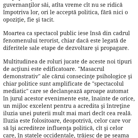
guvernanţilor săi, atîta vreme cît nu se ridică
împotriva lor, ori le acceptă politica, fără nici o
opoziţie, fie şi tacit.
Moartea ca spectacol public iese însă din cadrul
fenomenului terorist, chiar dacă este legată de
diferitele sale etape de dezvoltare şi propagare.
Multitudinea de roluri jucate de aceste noi tipuri
de acţiuni este edificatoare. "Masacrul
demonstrativ" ale cărui consecinţe psihologice şi
chiar politice sunt amplificate de "spectacolul
mediatic" care se declanşează aproape automat
în jurul acestor evenimente este, înainte de orice,
un mijloc excelent pentru a acredita şi întreţine
iluzia unei puterii mult mai mari decît cea reală.
Iluzia este folositoare, deopotrivă, celor care vor
să îşi acrediteze influenţa politică, cît şi celor
care, în statele occidentale, trăiesc de pe seama