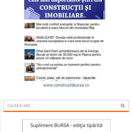
www.constructiibursa.ro