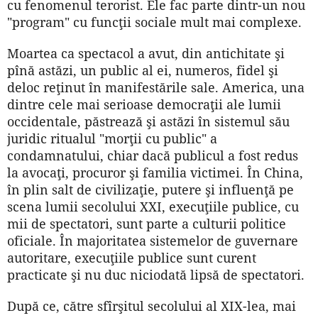
cu fenomenul terorist. Ele fac parte dintr-un nou
"program" cu funcţii sociale mult mai complexe.
Moartea ca spectacol a avut, din antichitate şi
pînă astăzi, un public al ei, numeros, fidel şi
deloc reţinut în manifestările sale. America, una
dintre cele mai serioase democraţii ale lumii
occidentale, păstrează şi astăzi în sistemul său
juridic ritualul "morţii cu public" a
condamnatului, chiar dacă publicul a fost redus
la avocaţi, procuror şi familia victimei. În China,
în plin salt de civilizaţie, putere şi influenţă pe
scena lumii secolului XXI, execuţiile publice, cu
mii de spectatori, sunt parte a culturii politice
oficiale. În majoritatea sistemelor de guvernare
autoritare, execuţiile publice sunt curent
practicate şi nu duc niciodată lipsă de spectatori.
După ce, către sfîrşitul secolului al XIX-lea, mai