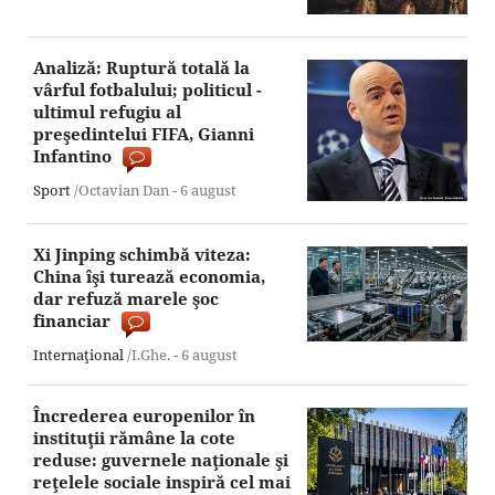
Analiză: Ruptură totală la
vârful fotbalului; politicul -
ultimul refugiu al
preşedintelui FIFA, Gianni
Infantino
Sport
/Octavian Dan -
6 august
Xi Jinping schimbă viteza:
China îşi turează economia,
dar refuză marele şoc
financiar
Internaţional
/I.Ghe. -
6 august
Încrederea europenilor în
instituţii rămâne la cote
reduse: guvernele naţionale şi
reţelele sociale inspiră cel mai