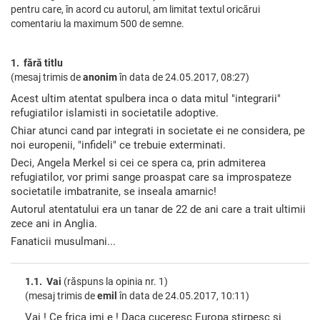
pentru care, în acord cu autorul, am limitat textul oricărui
comentariu la maximum 500 de semne.
1. fără titlu
(mesaj trimis de
anonim
în data de
24.05.2017, 08:27)
Acest ultim atentat spulbera inca o data mitul "integrarii"
refugiatilor islamisti in societatile adoptive.
Chiar atunci cand par integrati in societate ei ne considera, pe
noi europenii, "infideli" ce trebuie exterminati.
Deci, Angela Merkel si cei ce spera ca, prin admiterea
refugiatilor, vor primi sange proaspat care sa improspateze
societatile imbatranite, se inseala amarnic!
Autorul atentatului era un tanar de 22 de ani care a trait ultimii
zece ani in Anglia.
Fanaticii musulmani...
1.1. Vai
(răspuns la opinia nr. 1)
(mesaj trimis de
emil
în data de
24.05.2017, 10:11)
Vai ! Ce frica imi e ! Daca cuceresc Europa stirpesc si