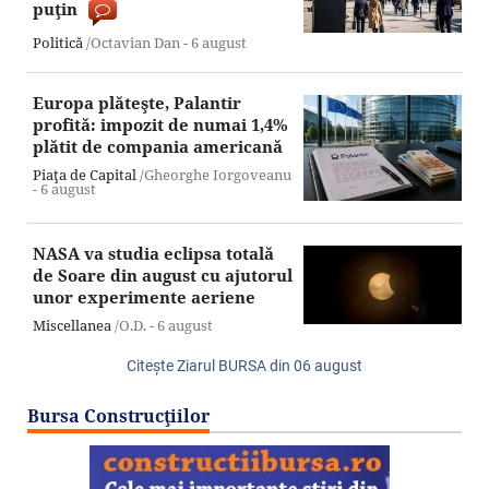
puţin
Politică
/Octavian Dan -
6 august
Europa plăteşte, Palantir
profită: impozit de numai 1,4%
plătit de compania americană
Piaţa de Capital
/Gheorghe Iorgoveanu
-
6 august
NASA va studia eclipsa totală
de Soare din august cu ajutorul
unor experimente aeriene
Miscellanea
/O.D. -
6 august
Citeşte Ziarul BURSA din
06 august
Bursa Construcţiilor