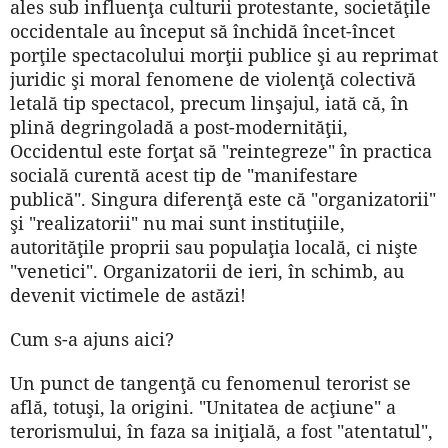
ales sub influenţa culturii protestante, societăţile
occidentale au început să închidă încet-încet
porţile spectacolului morţii publice şi au reprimat
juridic şi moral fenomene de violenţă colectivă
letală tip spectacol, precum linşajul, iată că, în
plină degringoladă a post-modernităţii,
Occidentul este forţat să "reintegreze" în practica
socială curentă acest tip de "manifestare
publică". Singura diferenţă este că "organizatorii"
şi "realizatorii" nu mai sunt instituţiile,
autorităţile proprii sau populaţia locală, ci nişte
"venetici". Organizatorii de ieri, în schimb, au
devenit victimele de astăzi!
Cum s-a ajuns aici?
Un punct de tangenţă cu fenomenul terorist se
află, totuşi, la origini. "Unitatea de acţiune" a
terorismului, în faza sa iniţială, a fost "atentatul",