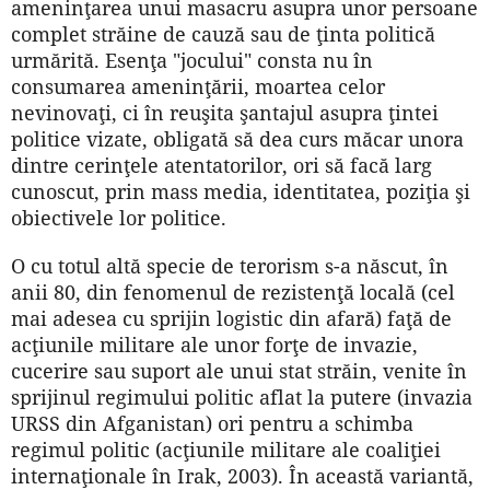
ameninţarea unui masacru asupra unor persoane
complet străine de cauză sau de ţinta politică
urmărită. Esenţa "jocului" consta nu în
consumarea ameninţării, moartea celor
nevinovaţi, ci în reuşita şantajul asupra ţintei
politice vizate, obligată să dea curs măcar unora
dintre cerinţele atentatorilor, ori să facă larg
cunoscut, prin mass media, identitatea, poziţia şi
obiectivele lor politice.
O cu totul altă specie de terorism s-a născut, în
anii 80, din fenomenul de rezistenţă locală (cel
mai adesea cu sprijin logistic din afară) faţă de
acţiunile militare ale unor forţe de invazie,
cucerire sau suport ale unui stat străin, venite în
sprijinul regimului politic aflat la putere (invazia
URSS din Afganistan) ori pentru a schimba
regimul politic (acţiunile militare ale coaliţiei
internaţionale în Irak, 2003). În această variantă,