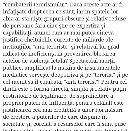
"combaterii terorismului". Dacă aceste acte ar fi
înfăţişate drept ceea ce sunt, iar în spatele lor
abia ar sta nişte grupuri obscure şi relativ reduse
de persoane fără cine ştie ce expertiză şi
capabilităţi, atunci cum ar mai putea cineva
justifica cheltuielile curente de miliarde ale
instituţiilor "anti-teroriste" şi relativul lor grad
ridicat de ineficienţă în prevenirea-blocarea
actelor de violenţă letală? Spectacolul morţii
publice, amplificat la maxim de instrumentele
mediatice serveşte deopotrivă şi pe "terorist" şi pe
cel menit să îl combată, "anti-terorist"! Pentru cel
dintîi este o formă directă, simplă şi relativ puţin
costisitoare de legitimare, de supralicitare a
propriei puteri de influenţă; pentru celălalt este
justificarea cea mai credibilă a unor noi măsuri
de creştere a puterilor de care dispune în
societate şi, corelat, a resurselor care îi sunt puse
la dispoziţie - buget, dotare, oameni etc. Impactul