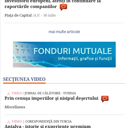
Investitorii europeni, atenţi în continuare la
raportările companiilor
Piaţa de Capital
/A.V. -
30 iulie
mai multe articole
SECŢIUNEA VIDEO
VIDEO
/ JURNAL DE CĂLĂTORIE - TUNISIA
Prin cenuşa imperiilor şi nisipul deşertului
Miscellanea
VIDEO
| CORESPONDENŢĂ DIN TURCIA
Antalya - istorie şi experienţe premium