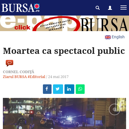
English
Moartea ca spectacol public
CORNEL CODIŢĂ
Ziarul BURSA
#Editorial
/
24 mai 2017