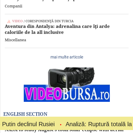
Companii
VIDEO
/ CORESPONDENŢĂ DIN TURCIA
Aventura din Antalya: adrenalina care îţi arde
caloriile de la all inclusive
Miscellanea
mai multe articole
ENGLISH SECTION
inul Rusiei
Analiză: Ruptură totală la vârful fotb
NASA to study August's total solar eclipse with aerial