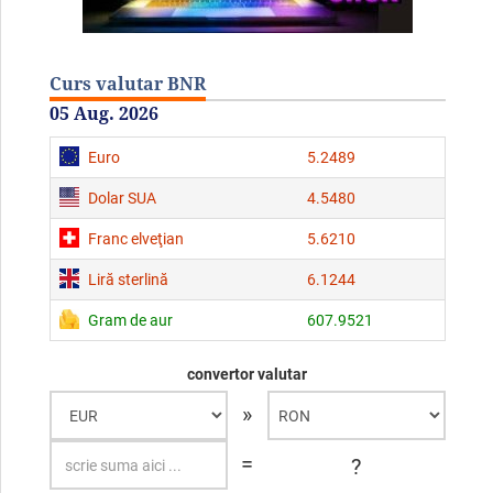
Curs valutar BNR
05 Aug. 2026
Euro
5.2489
Dolar SUA
4.5480
Franc elveţian
5.6210
Liră sterlină
6.1244
Gram de aur
607.9521
convertor valutar
»
=
?