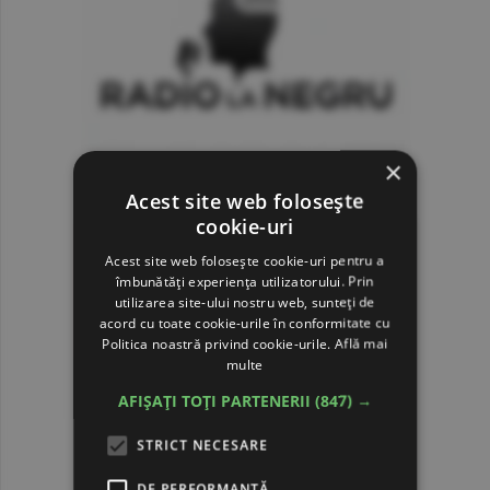
×
Acest site web folosește
cookie-uri
Acest site web folosește cookie-uri pentru a
îmbunătăți experiența utilizatorului. Prin
utilizarea site-ului nostru web, sunteți de
acord cu toate cookie-urile în conformitate cu
Politica noastră privind cookie-urile.
Află mai
multe
AFIȘAȚI TOȚI PARTENERII
(847) →
STRICT NECESARE
DE PERFORMANȚĂ