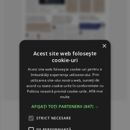
×
Acest site web folosește
cookie-uri
Acest site web folosește cookie-uri pentru a
îmbunătăți experiența utilizatorului. Prin
utilizarea site-ului nostru web, sunteți de
acord cu toate cookie-urile în conformitate cu
Consultă arhiva ziarului
Politica noastră privind cookie-urile.
Află mai
multe
AFIȘAȚI TOȚI PARTENERII
(847) →
STRICT NECESARE
DE PERFORMANȚĂ