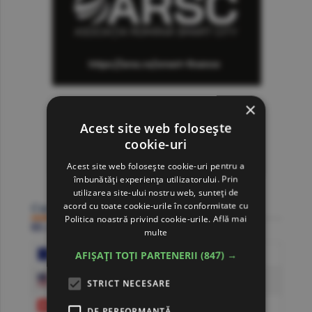
×
Acest site web folosește
cookie-uri
Acest site web folosește cookie-uri pentru a
îmbunătăți experiența utilizatorului. Prin
utilizarea site-ului nostru web, sunteți de
acord cu toate cookie-urile în conformitate cu
Curs valutar BNR
Politica noastră privind cookie-urile.
Află mai
05 Aug. 2026
multe
AFIȘAȚI TOȚI PARTENERII
(847) →
Euro
5.2489
Dolar SUA
4.5480
STRICT NECESARE
Franc elveţian
5.6210
DE PERFORMANȚĂ