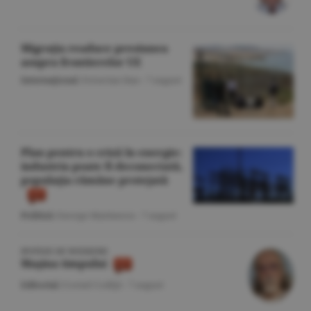
Migraţia readuce presiunea
asupra frontierelor UE
Internaţional
/Octavian Dan -
7 august
Plan pentru o criză în energie:
industria poate fi deconectată,
populaţia rămâne protejată
Politică
/George Marinescu -
7 august
IPOTEZE DE WEEKEND
Maşina timpului
Editorial
/Cornel Codiţă -
7 august