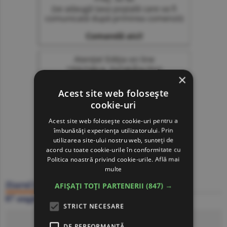
×
Acest site web folosește
cookie-uri
Acest site web folosește cookie-uri pentru a
îmbunătăți experiența utilizatorului. Prin
utilizarea site-ului nostru web, sunteți de
acord cu toate cookie-urile în conformitate cu
Politica noastră privind cookie-urile.
Află mai
multe
Ziarul BURSA
AFIȘAȚI TOȚI PARTENERII
(847) →
07 august
STRICT NECESARE
Click să citeşti ziarul
DE PERFORMANȚĂ