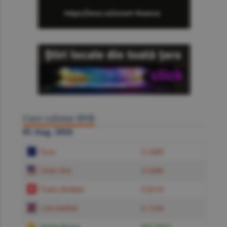
Curs valutar BNR
05 Aug. 2026
Euro
5.2489
Dolar SUA
4.5480
Franc elveţian
5.6210
Liră sterlină
6.1244