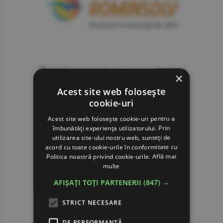
×
Acest site web folosește
cookie-uri
Acest site web folosește cookie-uri pentru a
îmbunătăți experiența utilizatorului. Prin
utilizarea site-ului nostru web, sunteți de
acord cu toate cookie-urile în conformitate cu
Politica noastră privind cookie-urile.
Află mai
multe
AFIȘAȚI TOȚI PARTENERII
(847) →
STRICT NECESARE
DE PERFORMANȚĂ