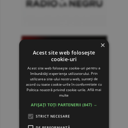
×
Acest site web folosește
cookie-uri
Acest site web folosește cookie-uri pentru a
îmbunătăți experiența utilizatorului. Prin
utilizarea site-ului nostru web, sunteți de
acord cu toate cookie-urile în conformitate cu
Politica noastră privind cookie-urile.
Află mai
multe
AFIȘAȚI TOȚI PARTENERII
(847) →
STRICT NECESARE
DE PERFORMANȚĂ