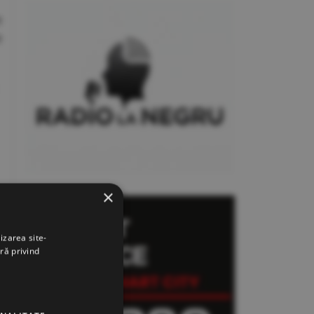
e
e
×
izarea site-
ră privind