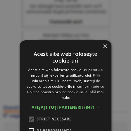
×
Acest site web folosește
cookie-uri
Acest site web folosește cookie-uri pentru a
îmbunătăți experiența utilizatorului. Prin
utilizarea site-ului nostru web, sunteți de
acord cu toate cookie-urile în conformitate cu
Politica noastră privind cookie-urile.
Află mai
multe
Ziarul BURSA
AFIȘAȚI TOȚI PARTENERII
(847) →
07 august
STRICT NECESARE
Click să citeşti ziarul
DE PERFORMANȚĂ