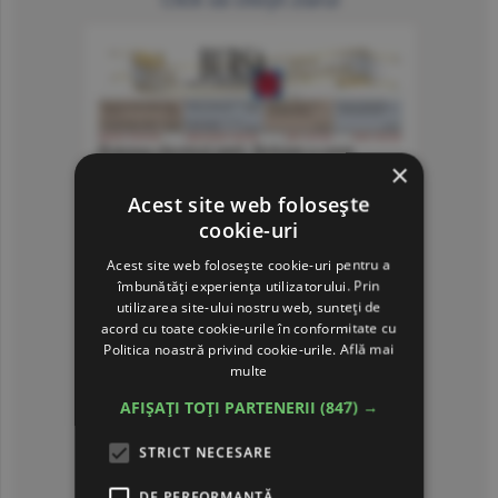
×
Acest site web folosește
cookie-uri
Acest site web folosește cookie-uri pentru a
îmbunătăți experiența utilizatorului. Prin
utilizarea site-ului nostru web, sunteți de
acord cu toate cookie-urile în conformitate cu
Politica noastră privind cookie-urile.
Află mai
multe
AFIȘAȚI TOȚI PARTENERII
(847) →
STRICT NECESARE
DE PERFORMANȚĂ