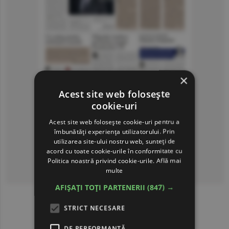
×
Acest site web folosește
cookie-uri
Acest site web folosește cookie-uri pentru a
îmbunătăți experiența utilizatorului. Prin
utilizarea site-ului nostru web, sunteți de
acord cu toate cookie-urile în conformitate cu
Politica noastră privind cookie-urile.
Află mai
Consultă arhiva ziarului
multe
AFIȘAȚI TOȚI PARTENERII
(847) →
STRICT NECESARE
DE PERFORMANȚĂ