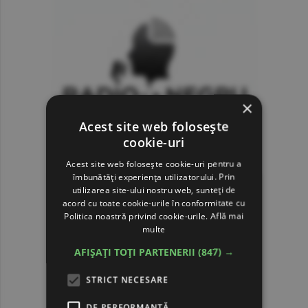
×
Acest site web folosește
cookie-uri
Acest site web folosește cookie-uri pentru a
îmbunătăți experiența utilizatorului. Prin
utilizarea site-ului nostru web, sunteți de
acord cu toate cookie-urile în conformitate cu
Politica noastră privind cookie-urile.
Află mai
multe
AFIȘAȚI TOȚI PARTENERII
(847) →
STRICT NECESARE
DE PERFORMANȚĂ