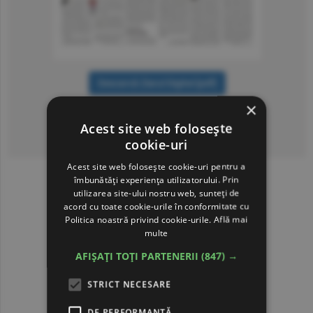
×
Acest site web folosește
Consultă arhiva ziarului
cookie-uri
Acest site web folosește cookie-uri pentru a
îmbunătăți experiența utilizatorului. Prin
utilizarea site-ului nostru web, sunteți de
acord cu toate cookie-urile în conformitate cu
Politica noastră privind cookie-urile.
Află mai
multe
AFIȘAȚI TOȚI PARTENERII
(847) →
STRICT NECESARE
DE PERFORMANȚĂ