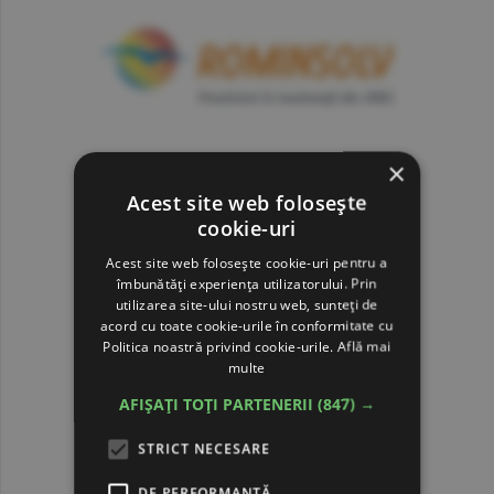
×
Acest site web folosește
cookie-uri
Acest site web folosește cookie-uri pentru a
îmbunătăți experiența utilizatorului. Prin
utilizarea site-ului nostru web, sunteți de
acord cu toate cookie-urile în conformitate cu
Politica noastră privind cookie-urile.
Află mai
multe
AFIȘAȚI TOȚI PARTENERII
(847) →
STRICT NECESARE
DE PERFORMANȚĂ