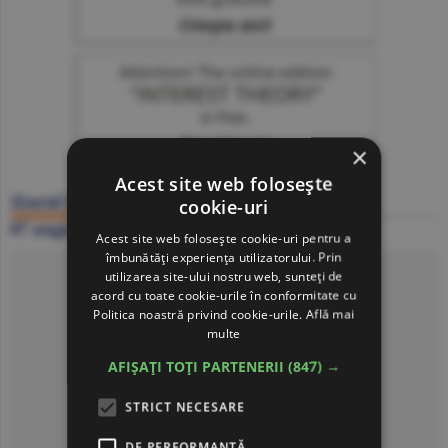
×
Acest site web folosește
Ziarul BURSA
cookie-uri
07 august
Acest site web folosește cookie-uri pentru a
îmbunătăți experiența utilizatorului. Prin
Click să citeşti ziarul
utilizarea site-ului nostru web, sunteți de
acord cu toate cookie-urile în conformitate cu
Politica noastră privind cookie-urile.
Află mai
multe
AFIȘAȚI TOȚI PARTENERII
(847) →
STRICT NECESARE
DE PERFORMANȚĂ