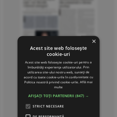
×
Acest site web folosește
cookie-uri
Acest site web folosește cookie-uri pentru a
îmbunătăți experiența utilizatorului. Prin
utilizarea site-ului nostru web, sunteți de
acord cu toate cookie-urile în conformitate cu
Politica noastră privind cookie-urile.
Află mai
multe
AFIȘAȚI TOȚI PARTENERII
(847) →
STRICT NECESARE
DE PERFORMANȚĂ