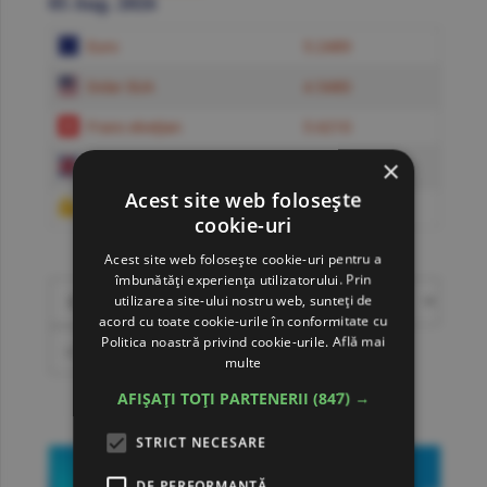
05 Aug. 2026
Euro
5.2489
Dolar SUA
4.5480
Franc elveţian
5.6210
×
Liră sterlină
6.1244
Acest site web folosește
Gram de aur
607.9521
cookie-uri
Acest site web folosește cookie-uri pentru a
convertor valutar
îmbunătăți experiența utilizatorului. Prin
»
utilizarea site-ului nostru web, sunteți de
acord cu toate cookie-urile în conformitate cu
Politica noastră privind cookie-urile.
Află mai
=
?
multe
AFIȘAȚI TOȚI PARTENERII
(847) →
mai multe cotaţii valutare
STRICT NECESARE
DE PERFORMANȚĂ