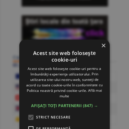
×
Acest site web folosește
Curs valutar BNR
cookie-uri
05 Aug. 2026
Acest site web folosește cookie-uri pentru a
îmbunătăți experiența utilizatorului. Prin
Euro
5.2489
utilizarea site-ului nostru web, sunteți de
acord cu toate cookie-urile în conformitate cu
Dolar SUA
4.5480
Politica noastră privind cookie-urile.
Află mai
multe
Franc elveţian
5.6210
AFIȘAȚI TOȚI PARTENERII
(847) →
Liră sterlină
6.1244
STRICT NECESARE
Gram de aur
607.9521
DE PERFORMANȚĂ