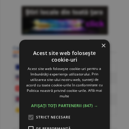
×
Curs valutar BNR
Acest site web folosește
05 Aug. 2026
cookie-uri
Euro
5.2489
Acest site web folosește cookie-uri pentru a
îmbunătăți experiența utilizatorului. Prin
Dolar SUA
4.5480
utilizarea site-ului nostru web, sunteți de
acord cu toate cookie-urile în conformitate cu
Franc elveţian
5.6210
Politica noastră privind cookie-urile.
Află mai
multe
Liră sterlină
6.1244
AFIȘAȚI TOȚI PARTENERII
(847) →
Gram de aur
607.9521
STRICT NECESARE
convertor valutar
DE PERFORMANȚĂ