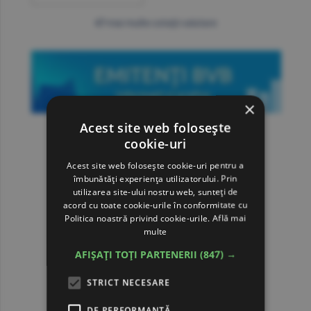
mai multe cotaţii valutare
×
Acest site web folosește
cookie-uri
Acest site web folosește cookie-uri pentru a
îmbunătăți experiența utilizatorului. Prin
utilizarea site-ului nostru web, sunteți de
acord cu toate cookie-urile în conformitate cu
Politica noastră privind cookie-urile.
Află mai
multe
AFIȘAȚI TOȚI PARTENERII
(847) →
STRICT NECESARE
DE PERFORMANȚĂ