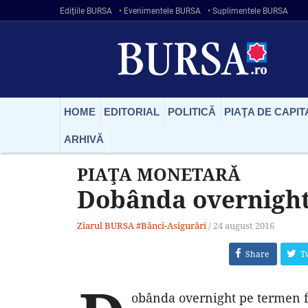
Ediţiile BURSA
• Evenimentele BURSA
• Suplimentele BURSA
HOME
EDITORIAL
POLITICĂ
PIAŢA DE CAPIT
ARHIVĂ
PIAŢA MONETARĂ
Dobânda overnight
Ziarul BURSA
#Bănci-Asigurări
/
24 august 2016
Share
T
obânda overnight pe termen f