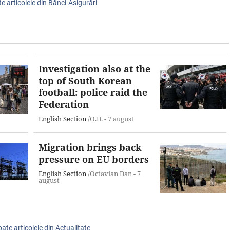
te articolele din Bănci-Asigurări
Investigation also at the
top of South Korean
football: police raid the
Federation
English Section
/O.D. -
7 august
Migration brings back
pressure on EU borders
English Section
/Octavian Dan -
7
august
oate articolele din Actualitate