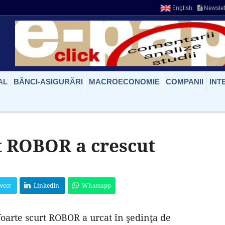
English
Newslet
AL
BĂNCI-ASIGURĂRI
MACROECONOMIE
COMPANII
INT
 ROBOR a crescut
weet
LinkedIn
Whatsapp
oarte scurt ROBOR a urcat în şedinţa de