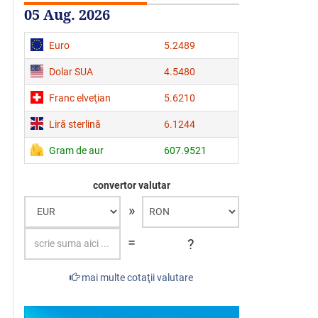
05 Aug. 2026
Euro
5.2489
Dolar SUA
4.5480
Franc elveţian
5.6210
Liră sterlină
6.1244
Gram de aur
607.9521
convertor valutar
»
=
?
mai multe cotaţii valutare