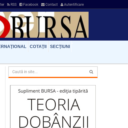
ter
RSS
Facebook
Contact
Autentificare
ERNAŢIONAL
COTAŢII
SECŢIUNI