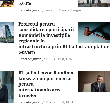
5,63%
Bănci-Asigurări
/Laurentiu Banci -
7 august
Proiectul pentru
consolidarea participării
României la investiţiile
regionale în
infrastructură prin BID a fost adoptat de
Guvern
Bănci-Asigurări
/Z.B. -
6 august,
16:43
BT şi Endeavor România
lansează un parteneriat
pentru
internaţionalizarea
firmelor
Bănci-Asigurări
/Z.B. -
6 august,
14:51