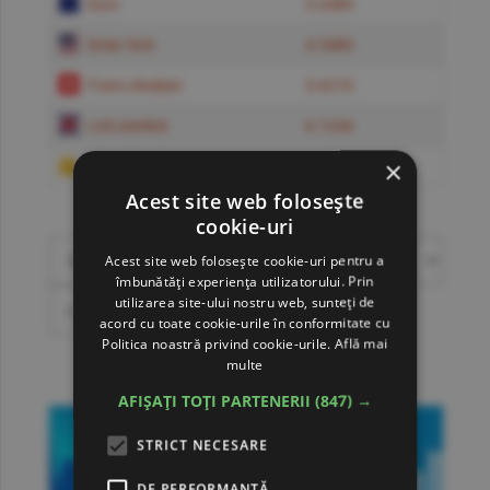
Euro
5.2489
Dolar SUA
4.5480
Franc elveţian
5.6210
Liră sterlină
6.1244
×
Gram de aur
607.9521
Acest site web folosește
convertor valutar
cookie-uri
»
Acest site web folosește cookie-uri pentru a
îmbunătăți experiența utilizatorului. Prin
utilizarea site-ului nostru web, sunteți de
=
?
acord cu toate cookie-urile în conformitate cu
Politica noastră privind cookie-urile.
Află mai
mai multe cotaţii valutare
multe
AFIȘAȚI TOȚI PARTENERII
(847) →
STRICT NECESARE
DE PERFORMANȚĂ