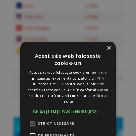
Euro
5.2489
Dolar SUA
4.5480
Franc elveţian
5.6210
Liră sterlină
6.1244
×
Gram de aur
607.9521
Acest site web folosește
cookie-uri
convertor valutar
Acest site web folosește cookie-uri pentru a
»
îmbunătăți experiența utilizatorului. Prin
utilizarea site-ului nostru web, sunteți de
=
acord cu toate cookie-urile în conformitate cu
?
Politica noastră privind cookie-urile.
Află mai
multe
mai multe cotaţii valutare
AFIȘAȚI TOȚI PARTENERII
(847) →
STRICT NECESARE
DE PERFORMANȚĂ