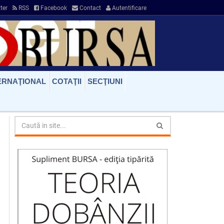
ter
RSS
Facebook
Contact
Autentificare
ERNAŢIONAL
COTAŢII
SECŢIUNI