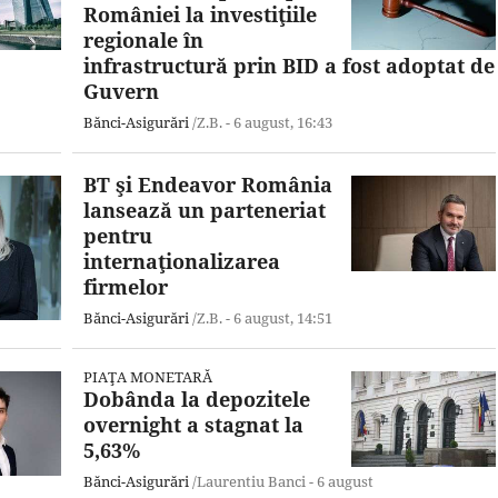
României la investiţiile
regionale în
infrastructură prin BID a fost adoptat de
Guvern
Bănci-Asigurări
/Z.B. -
6 august,
16:43
BT şi Endeavor România
lansează un parteneriat
pentru
internaţionalizarea
firmelor
Bănci-Asigurări
/Z.B. -
6 august,
14:51
PIAŢA MONETARĂ
Dobânda la depozitele
overnight a stagnat la
5,63%
Bănci-Asigurări
/Laurentiu Banci -
6 august