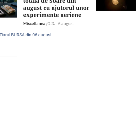
totală de Soare din
august cu ajutorul unor
experimente aeriene
Miscellanea
/O.D. -
6 august
 Ziarul BURSA din
06 august