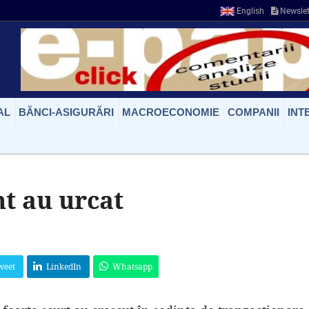
English
Newslet
AL
BĂNCI-ASIGURĂRI
MACROECONOMIE
COMPANII
INT
t au urcat
weet
LinkedIn
Whatsapp