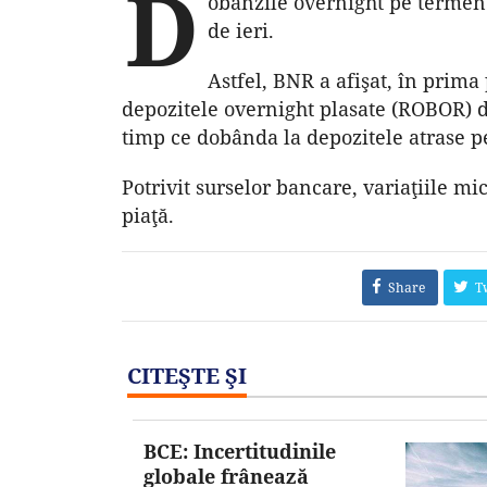
D
obânzile overnight pe termen 
de ieri.
Astfel, BNR a afişat, în prima 
depozitele overnight plasate (ROBOR) de
timp ce dobânda la depozitele atrase pe
Potrivit surselor bancare, variaţiile mic
piaţă.
Share
T
CITEŞTE ŞI
BCE: Incertitudinile
globale frânează