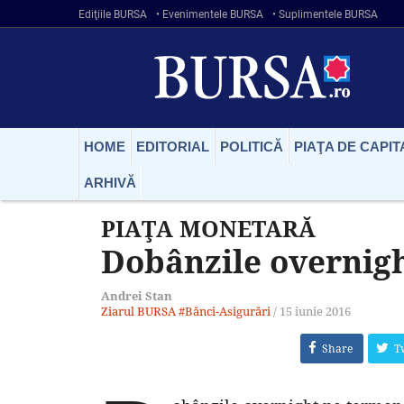
Ediţiile BURSA
• Evenimentele BURSA
• Suplimentele BURSA
HOME
EDITORIAL
POLITICĂ
PIAŢA DE CAPIT
ARHIVĂ
PIAŢA MONETARĂ
Dobânzile overnigh
Andrei Stan
Ziarul BURSA
#Bănci-Asigurări
/
15 iunie 2016
Share
T