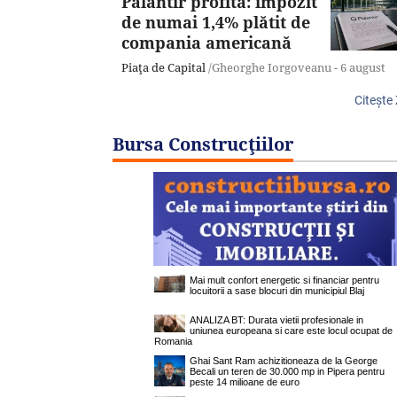
Palantir profită: impozit
de numai 1,4% plătit de
compania americană
Piaţa de Capital
/Gheorghe Iorgoveanu -
6 august
Citeşte
Bursa Construcţiilor