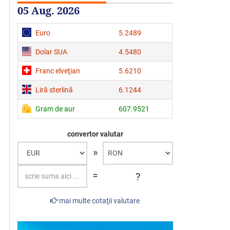
05 Aug. 2026
Euro
5.2489
Dolar SUA
4.5480
Franc elveţian
5.6210
Liră sterlină
6.1244
Gram de aur
607.9521
convertor valutar
»
=
?
mai multe cotaţii valutare