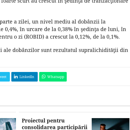
foarte scurt au crescut în şedinţa de tranzacţionare
parte a zilei, un nivel mediu al dobânzii la
 0,4%, în urcare de la 0,38% în şedinţa de luni, în
ntru o zi (ROBID) a crescut la 0,12%, de la 0,1%.
i ale dobânzilor sunt rezultatul supralichidităţii din
weet
LinkedIn
Whatsapp
Proiectul pentru
consolidarea participării