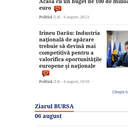
Acasă cu un buget de 100 de milio
euro
Politică
/L.B. -
6 august,
20:23
Irineu Darău: Industria
naţională de apărare
trebuie să devină mai
competitivă pentru a
valorifica oportunităţile
europene şi naţionale
Politică
/Z.B. -
6 august,
19:59
Citeşte t
Ziarul BURSA
06 august