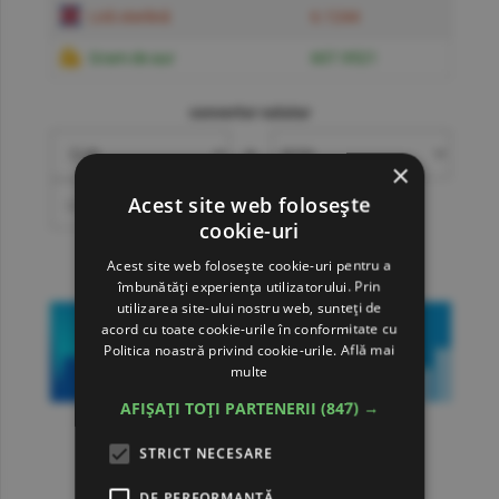
Liră sterlină
6.1244
Gram de aur
607.9521
convertor valutar
»
×
=
Acest site web folosește
?
cookie-uri
mai multe cotaţii valutare
Acest site web folosește cookie-uri pentru a
îmbunătăți experiența utilizatorului. Prin
utilizarea site-ului nostru web, sunteți de
acord cu toate cookie-urile în conformitate cu
Politica noastră privind cookie-urile.
Află mai
multe
AFIȘAȚI TOȚI PARTENERII
(847) →
STRICT NECESARE
DE PERFORMANȚĂ