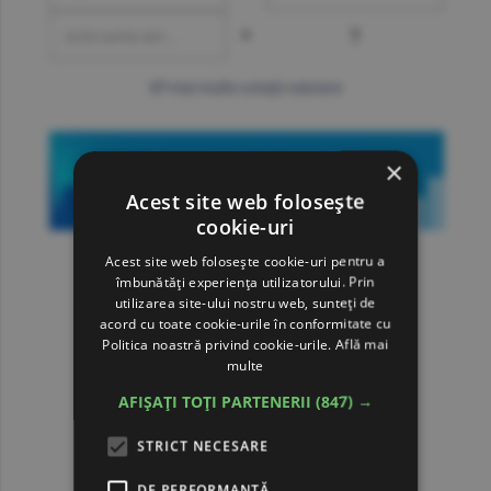
=
?
mai multe cotaţii valutare
×
Acest site web folosește
cookie-uri
Acest site web folosește cookie-uri pentru a
îmbunătăți experiența utilizatorului. Prin
utilizarea site-ului nostru web, sunteți de
acord cu toate cookie-urile în conformitate cu
Politica noastră privind cookie-urile.
Află mai
multe
AFIȘAȚI TOȚI PARTENERII
(847) →
STRICT NECESARE
DE PERFORMANȚĂ