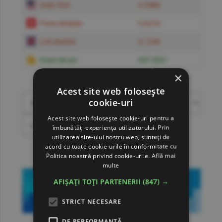
Dolar SUA
4.5480
Franc elveţian
5.6210
Liră sterlină
6.1244
Gram de aur
607.9521
×
convertor valutar
Acest site web folosește
»
cookie-uri
Acest site web folosește cookie-uri pentru a
=
?
îmbunătăți experiența utilizatorului. Prin
utilizarea site-ului nostru web, sunteți de
acord cu toate cookie-urile în conformitate cu
mai multe cotaţii valutare
Politica noastră privind cookie-urile.
Află mai
multe
AFIȘAȚI TOȚI PARTENERII
(847) →
STRICT NECESARE
DE PERFORMANȚĂ