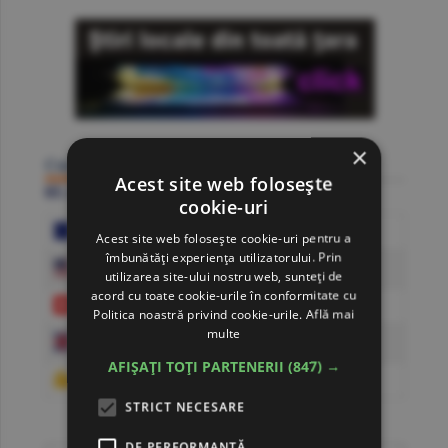
×
Curs valutar BNR
Acest site web folosește
05 Aug. 2026
cookie-uri
Euro
5.2489
Acest site web folosește cookie-uri pentru a
îmbunătăți experiența utilizatorului. Prin
Dolar SUA
4.5480
utilizarea site-ului nostru web, sunteți de
acord cu toate cookie-urile în conformitate cu
Franc elveţian
5.6210
Politica noastră privind cookie-urile.
Află mai
multe
Liră sterlină
6.1244
AFIȘAȚI TOȚI PARTENERII
(847) →
Gram de aur
607.9521
STRICT NECESARE
convertor valutar
DE PERFORMANȚĂ