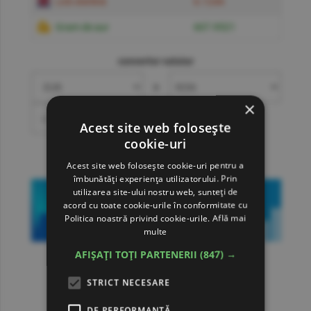
Liră sterlină
6.1244
Gram de aur
607.9521
convertor valutar
»
×
=
?
Acest site web folosește
cookie-uri
mai multe cotaţii valutare
Acest site web folosește cookie-uri pentru a
îmbunătăți experiența utilizatorului. Prin
utilizarea site-ului nostru web, sunteți de
acord cu toate cookie-urile în conformitate cu
Politica noastră privind cookie-urile.
Află mai
multe
AFIȘAȚI TOȚI PARTENERII
(847) →
STRICT NECESARE
DE PERFORMANȚĂ