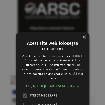
×
Acest site web folosește
cookie-uri
Acest site web folosește cookie-uri pentru a
îmbunătăți experiența utilizatorului. Prin
utilizarea site-ului nostru web, sunteți de
acord cu toate cookie-urile în conformitate cu
Politica noastră privind cookie-urile.
Află mai
Curs valutar BNR
multe
05 Aug. 2026
AFIȘAȚI TOȚI PARTENERII
(847) →
Euro
5.2489
STRICT NECESARE
Dolar SUA
4.5480
DE PERFORMANȚĂ