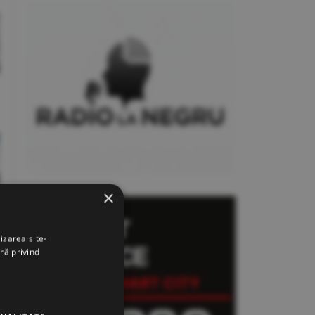
×
izarea site-
ră privind