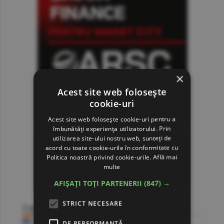
×
Acest site web folosește
cookie-uri
Acest site web folosește cookie-uri pentru a
îmbunătăți experiența utilizatorului. Prin
utilizarea site-ului nostru web, sunteți de
acord cu toate cookie-urile în conformitate cu
Politica noastră privind cookie-urile.
Află mai
multe
AFIȘAȚI TOȚI PARTENERII
(847) →
STRICT NECESARE
Curs valutar BNR
05 Aug. 2026
DE PERFORMANȚĂ