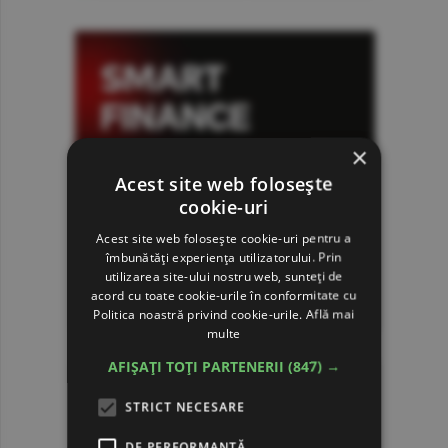
×
Acest site web folosește
cookie-uri
Acest site web folosește cookie-uri pentru a
îmbunătăți experiența utilizatorului. Prin
utilizarea site-ului nostru web, sunteți de
acord cu toate cookie-urile în conformitate cu
Politica noastră privind cookie-urile.
Află mai
multe
AFIȘAȚI TOȚI PARTENERII
(847) →
STRICT NECESARE
DE PERFORMANȚĂ