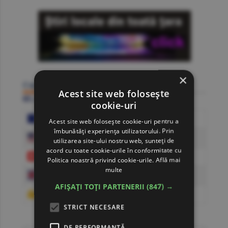
×
Curs valutar BNR
Acest site web folosește
05 Aug. 2026
cookie-uri
Euro
5.2489
Acest site web folosește cookie-uri pentru a
îmbunătăți experiența utilizatorului. Prin
Dolar SUA
4.5480
utilizarea site-ului nostru web, sunteți de
acord cu toate cookie-urile în conformitate cu
Franc elveţian
5.6210
Politica noastră privind cookie-urile.
Află mai
multe
Liră sterlină
6.1244
AFIȘAȚI TOȚI PARTENERII
(847) →
Gram de aur
607.9521
STRICT NECESARE
convertor valutar
DE PERFORMANȚĂ