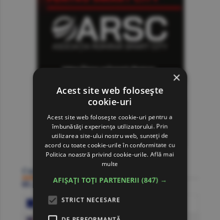
×
Acest site web folosește
cookie-uri
Acest site web folosește cookie-uri pentru a
îmbunătăți experiența utilizatorului. Prin
utilizarea site-ului nostru web, sunteți de
acord cu toate cookie-urile în conformitate cu
Politica noastră privind cookie-urile.
Află mai
multe
Curs valutar BNR
AFIȘAȚI TOȚI PARTENERII
(847) →
05 Aug. 2026
STRICT NECESARE
Euro
5.2489
DE PERFORMANȚĂ