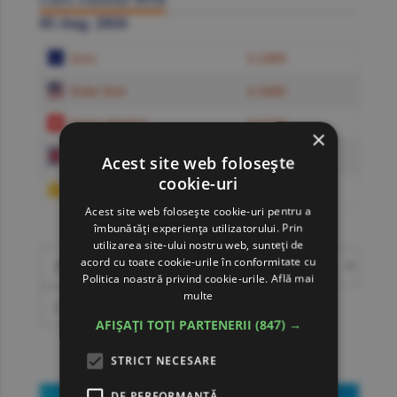
05 Aug. 2026
Euro
5.2489
Dolar SUA
4.5480
Franc elveţian
5.6210
×
Liră sterlină
6.1244
Acest site web folosește
cookie-uri
Gram de aur
607.9521
Acest site web folosește cookie-uri pentru a
îmbunătăți experiența utilizatorului. Prin
convertor valutar
utilizarea site-ului nostru web, sunteți de
acord cu toate cookie-urile în conformitate cu
»
Politica noastră privind cookie-urile.
Află mai
multe
=
?
AFIȘAȚI TOȚI PARTENERII
(847) →
mai multe cotaţii valutare
STRICT NECESARE
DE PERFORMANȚĂ