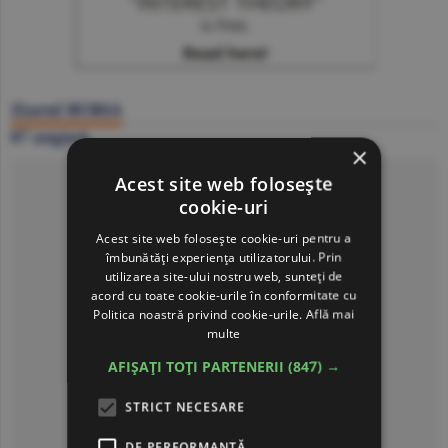
Ziarul BURSA
07 august
×
Click să citeşti ziarul
Acest site web folosește
cookie-uri
Acest site web folosește cookie-uri pentru a
îmbunătăți experiența utilizatorului. Prin
utilizarea site-ului nostru web, sunteți de
acord cu toate cookie-urile în conformitate cu
Politica noastră privind cookie-urile.
Află mai
multe
AFIȘAȚI TOȚI PARTENERII
(847) →
STRICT NECESARE
DE PERFORMANȚĂ