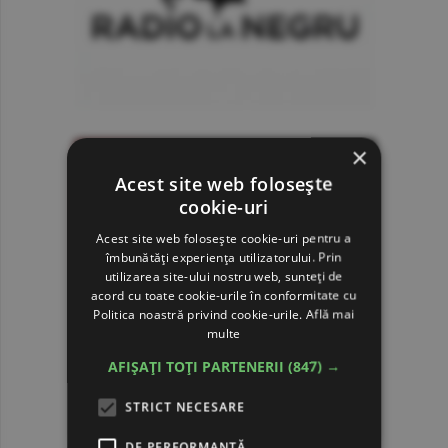
×
Acest site web folosește
cookie-uri
Acest site web folosește cookie-uri pentru a
îmbunătăți experiența utilizatorului. Prin
utilizarea site-ului nostru web, sunteți de
acord cu toate cookie-urile în conformitate cu
Politica noastră privind cookie-urile.
Află mai
multe
AFIȘAȚI TOȚI PARTENERII
(847) →
STRICT NECESARE
DE PERFORMANȚĂ