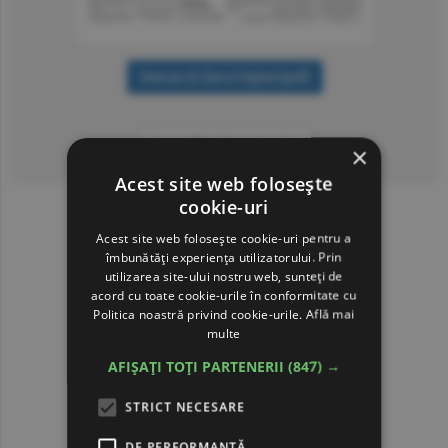
Consultă arhiva ziarului
×
Acest site web folosește
cookie-uri
Acest site web folosește cookie-uri pentru a
îmbunătăți experiența utilizatorului. Prin
utilizarea site-ului nostru web, sunteți de
acord cu toate cookie-urile în conformitate cu
Politica noastră privind cookie-urile.
Află mai
multe
AFIȘAȚI TOȚI PARTENERII
(847) →
STRICT NECESARE
DE PERFORMANȚĂ