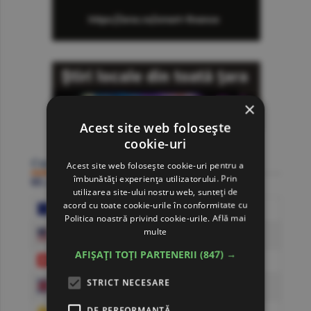
×
Acest site web folosește
cookie-uri
Curs valutar BNR
Acest site web folosește cookie-uri pentru a
îmbunătăți experiența utilizatorului. Prin
05 Aug. 2026
utilizarea site-ului nostru web, sunteți de
acord cu toate cookie-urile în conformitate cu
Euro
5.2489
Politica noastră privind cookie-urile.
Află mai
multe
Dolar SUA
4.5480
AFIȘAȚI TOȚI PARTENERII
(847) →
Franc elveţian
5.6210
STRICT NECESARE
Liră sterlină
6.1244
DE PERFORMANȚĂ